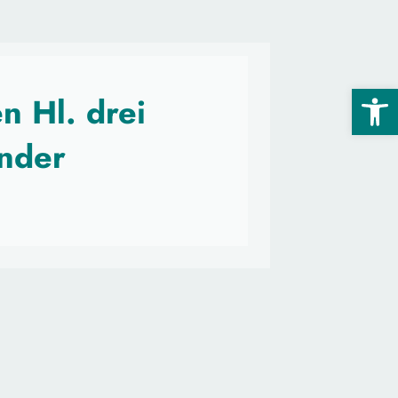
Open 
n Hl. drei
ender