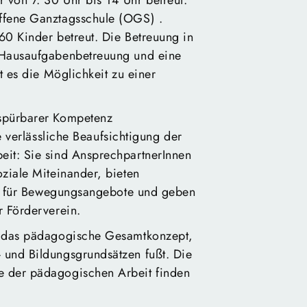
von 7. 30 Uhr bis 14 Uhr betreut.
ffene Ganztagsschule (OGS) .
60 Kinder betreut. Die Betreuung in
 Hausaufgabenbetreuung und eine
t es die Möglichkeit zu einer
 spürbarer Kompetenz
e verlässliche Beaufsichtigung der
eit: Sie sind AnsprechpartnerInnen
ziale Miteinander, bieten
wie für Bewegungsangebote und geben
r Förderverein.
t das pädagogische Gesamtkonzept,
 und Bildungsgrundsätzen fußt. Die
e der pädagogischen Arbeit finden