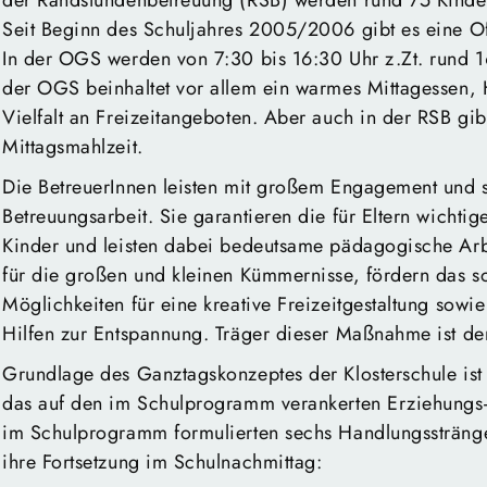
der Randstundenbetreuung (RSB) werden rund 75 Kinder 
Seit Beginn des Schuljahres 2005/2006 gibt es eine O
In der OGS werden von 7:30 bis 16:30 Uhr z.Zt. rund 1
der OGS beinhaltet vor allem ein warmes Mittagessen,
Vielfalt an Freizeitangeboten. Aber auch in der RSB gib
Mittagsmahlzeit.
Die BetreuerInnen leisten mit großem Engagement und
Betreuungsarbeit. Sie garantieren die für Eltern wichtig
Kinder und leisten dabei bedeutsame pädagogische Arb
für die großen und kleinen Kümmernisse, fördern das so
Möglichkeiten für eine kreative Freizeitgestaltung so
Hilfen zur Entspannung. Träger dieser Maßnahme ist de
Grundlage des Ganztagskonzeptes der Klosterschule is
das auf den im Schulprogramm verankerten Erziehungs-
im Schulprogramm formulierten sechs Handlungssträng
ihre Fortsetzung im Schulnachmittag: